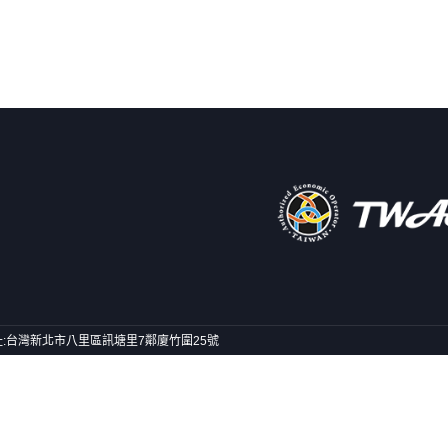
號) 地址:台灣新北市八里區訊塘里7鄰廈竹圍25號