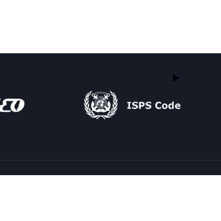
← Previous Post
All Posts
Next Post →