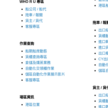
WHO R U 專區
港區
船公司 / 船代
拖車 / 報關
貨主 / 貨代
拖車 / 報
客服專區
出口
貨櫃
進口
作業查詢
進口
船期船席動態
出口
貨櫃查詢專區
CY出
倉儲及燻蒸業務
自動
自動化交領櫃作業
儲區
儲區自動化作業展示影片
客服專區
貨主 / 貨
出口
場區資訊
貨櫃
港區位置
進口散