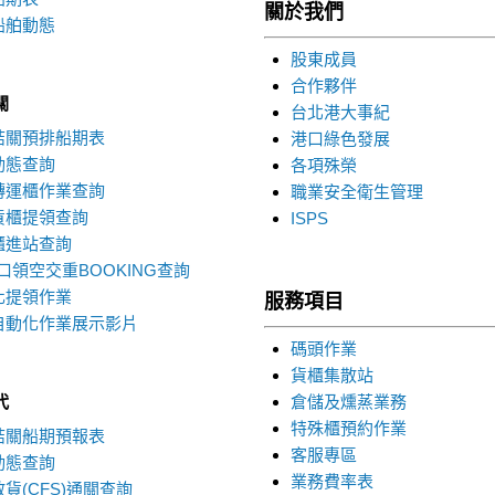
關於我們
船舶動態
股東成員
合作夥伴
關
台北港大事紀
結關預排船期表
港口綠色發展
動態查詢
各項殊榮
轉運櫃作業查詢
職業安全衛生管理
貨櫃提領查詢
ISPS
櫃進站查詢
口領空交重BOOKING查詢
化提領作業
服務項目
自動化作業展示影片
碼頭作業
貨櫃集散站
代
倉儲及燻蒸業務
特殊櫃預約作業
結關船期預報表
客服專區
動態查詢
業務費率表
貨(CFS)通關查詢