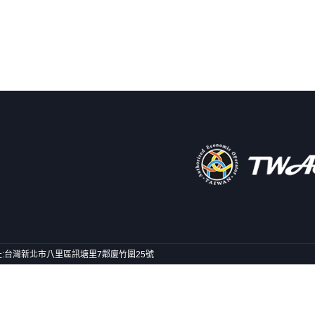
號) 地址:台灣新北市八里區訊塘里7鄰廈竹圍25號