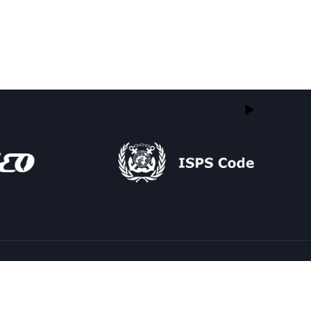
← Previous Post
All Posts
Next Post →