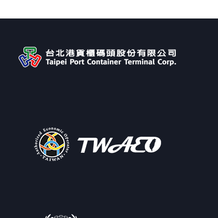
← Previous Post
All Posts
Next Post →