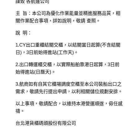
謹致 各航運公司
主 旨：本公司為優化作業能量並精進服務品質，相
關作業配合事項，詳如說明，敬請 查照。
說 明：
1.CY出口重櫃結關交櫃，以結關當日起算(不含結關
日)，3日前始得進站(工作天)。
2.出口轉運櫃交櫃，以實際船舶靠港日起算，3日前
始得進站(日曆天)。
3.航商如有自其它櫃場調度空櫃至本公司裝船出口之
需求，敬請先行提出申請，以利相關儲位規劃安排。
以上事項，敬請配合，以維持本港營運順遂，毋任感
禱。
台北港貨櫃碼頭股份有限公司