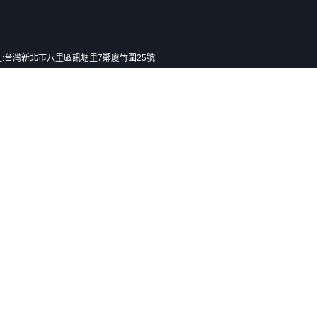
號) 地址:台灣新北市八里區訊塘里7鄰廈竹圍25號