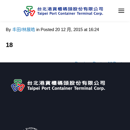
By
丰田/林展皓
in
Posted
20 12 月, 2015 at 16:24
18
← Previous Post
All Posts