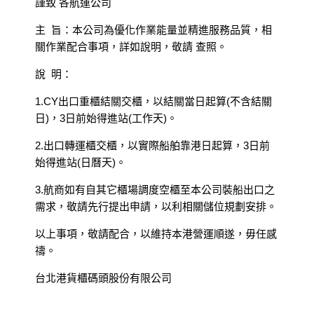
謹致 各航運公司
主 旨：本公司為優化作業能量並精進服務品質，相
關作業配合事項，詳如說明，敬請 查照。
說 明：
1.CY出口重櫃結關交櫃，以結關當日起算(不含結關
日)，3日前始得進站(工作天)。
2.出口轉運櫃交櫃，以實際船舶靠港日起算，3日前
始得進站(日曆天)。
3.航商如有自其它櫃場調度空櫃至本公司裝船出口之
需求，敬請先行提出申請，以利相關儲位規劃安排。
以上事項，敬請配合，以維持本港營運順遂，毋任感
禱。
台北港貨櫃碼頭股份有限公司