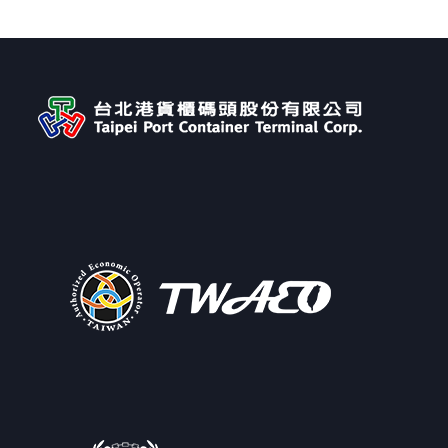
← Previous Post
All Posts
Next Post →